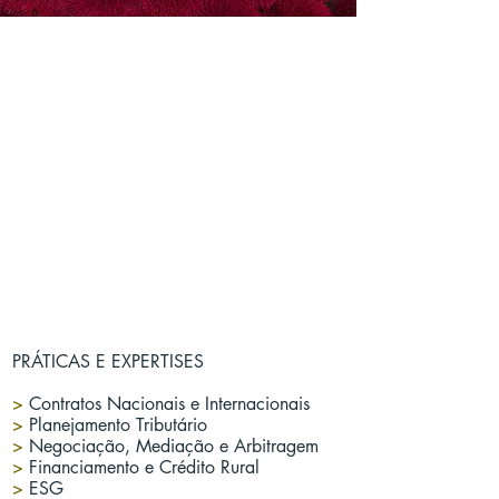
PRÁTICAS E EXPERTISES
▹
Obtenção de vistos e permissões
de trabalho
>
Contratos Nacionais e Internacionais
▹
Análise de questões individuais de
>
Planejamento Tributário
tributação
>
Negociação, Mediação e Arbitragem
>
Financiamento e Crédito Rural
▹
Preparação de documentos
>
ESG
exigidos pelas autoridades locais