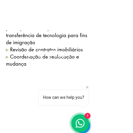
▹
Assistência a estrangeiros no
registro perante a Polícia Federal
▹
Preparação de contratos de
prestação de serviços e de
transferência de tecnologia para fins
de imigração
▹
Revisão de contratos imobiliários
▹
Coordenação de realocação e
mudança
Telefone/Whatsapp:
+55 21 99597-2802
How can we help you?
rportella@rportella.com.br
1
Imprensa
patricia.fernandes@mpf.com.br