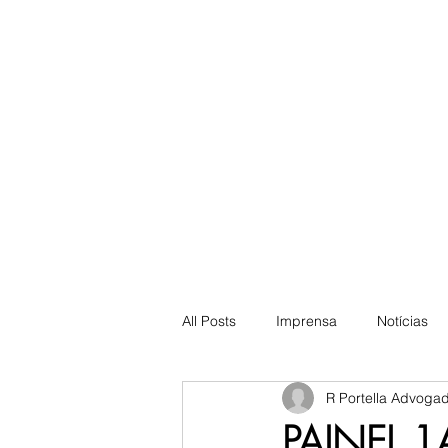
LATAM | EUROPE | USA
All Posts
Imprensa
Notícias
R Portella Advoga
PAINEL 