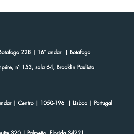
de reciprocidade econômica
reagi
e Botafogo 228 | 16º andar | Botafogo
ére, nº 153, sala 64, Brooklin Paulista
andar | Centro | 1050-196 | Lisboa | Portugal
suite 320 | Palmetto, Florida 34221