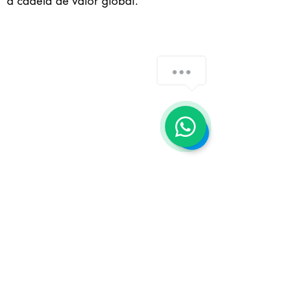
a cadeia de valor global.
How can we help you?
1
Telefone/Whatsapp:
+55 21 99597-2802
rportella@rportella.com.br
Imprensa
patricia.fernandes@mpf.com.br